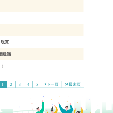
」現實
 個建議
」！
1
2
3
4
5
下一頁
最末頁