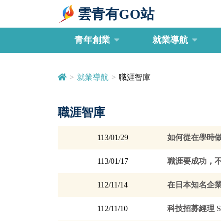
雲青有GO站
青年創業
就業導航
>
就業導航
>
職涯智庫
職涯智庫
113/01/29
如何從在學時
113/01/17
職涯要成功，
112/11/14
在日本知名企
112/11/10
科技招募經理 S