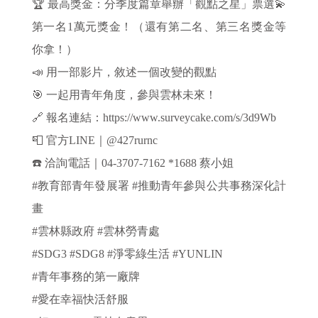
🏆 最高獎金：分季度篇章舉辦「觀點之星」票選💫
第一名1萬元獎金！（還有第二名、第三名獎金等
你拿！）
📣 用一部影片，敘述一個改變的觀點
🎯 一起用青年角度，參與雲林未來！
🔗 報名連結：https://www.surveycake.com/s/3d9Wb
📮 官方LINE｜@427rurnc
☎️ 洽詢電話｜04-3707-7162 *1688 蔡小姐
#教育部青年發展署 #推動青年參與公共事務深化計
畫
#雲林縣政府 #雲林勞青處
#SDG3 #SDG8 #淨零綠生活 #YUNLIN
#青年事務的第一廠牌
#愛在幸福快活舒服