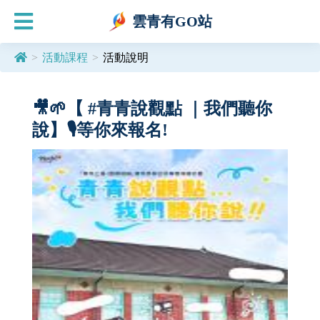
雲青有GO站
>
活動課程
>
活動說明
🎥🌱【 #青青說觀點 ｜我們聽你
說】🎙️等你來報名!